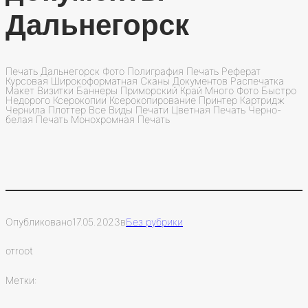
Дальнегорск
Печать Дальнегорск Фото Полиграфия Печать Реферат
Курсовая Широкоформатная Сканы Документов Распечатка
Макет Визитки Баннеры Приморский Край Много Фото Быстро
Недорого Ксерокопии Ксерокопирование Принтер Картридж
Чернила Плоттер Все Виды Печати Цветная Печать Черно-
белая Печать Монохромная Печать
Опубликовано
17.05.2023
в
Без рубрики
от
root
Метки: