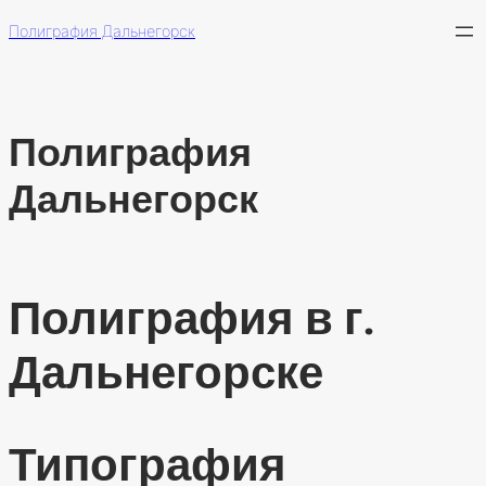
Перейти
к
Полиграфия Дальнегорск
содержимому
Полиграфия
Дальнегорск
Полиграфия в г.
Дальнегорске
Типография